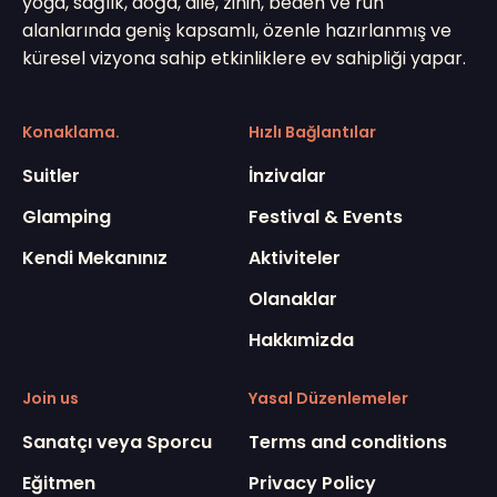
yoga, sağlık, doğa, aile, zihin, beden ve ruh
alanlarında geniş kapsamlı, özenle hazırlanmış ve
küresel vizyona sahip etkinliklere ev sahipliği yapar.
Konaklama.
Hızlı Bağlantılar
Suitler
İnzivalar
Glamping
Festival & Events
Kendi Mekanınız
Aktiviteler
Olanaklar
Hakkımizda
Join us
Yasal Düzenlemeler
Sanatçı veya Sporcu
Terms and conditions
Eğitmen
Privacy Policy