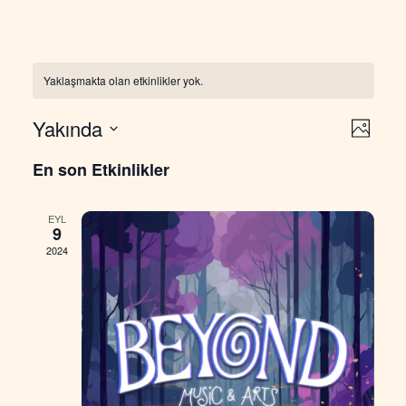
Yaklaşmakta olan etkinlikler yok.
Yakında
Etkin
Gez
Photo
Tarih
gör
En son Etkinlikler
gör
seç.
gez
EYL
9
2024