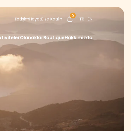
0
İletişim
Hayat
Bize Katılın
TR
EN
ktiviteler
Olanaklar
Boutique
Hakkımizda