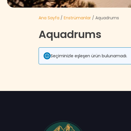
Ana Sayfa
/
Enstrümanlar
/ Aquadrums
Aquadrums
Seçiminizle eşleşen ürün bulunamadı.