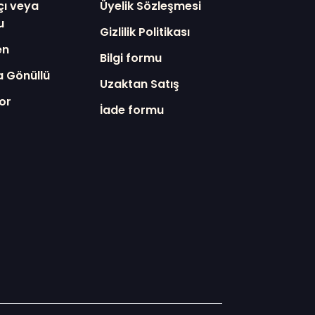
çı veya
Üyelik Sözleşmesi
u
Gizlilik Politikası
en
Bilgi formu
a Gönüllü
Uzaktan Satış
or
İade formu