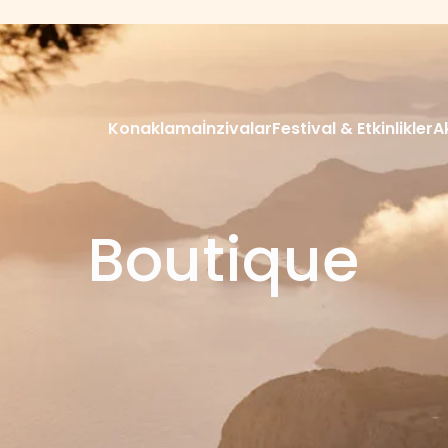
Konaklama
İnzivalar
Festival & Etkinlikler
A
Boutique