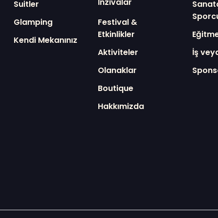
İnzivalar
Suitler
Sanat
Sporc
Glamping
Festival &
Etkinlikler
Eğitm
Kendi Mekanınız
Aktiviteler
İş vey
Olanaklar
Spons
Boutique
Hakkımizda