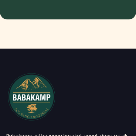
Babakamp, yıl boyunca hareket, sanat, dans, müzik,