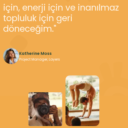
manzaralar ve canlı
için, enerji için ve inanılmaz
festival atmosferinin
topluluk için geri
benzersiz karışımı, onu
döneceğim."
ideal bir kaçış noktası
yapıyor."
Katherine Moss
Project Manager, Layers
Katherine Moss
Adventure Explorer