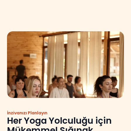
İnzivanızı Planlayın
Her Yoga Yolculuğu için
Mükemmel Sığınak