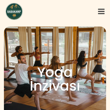
Yoga
İnzivası