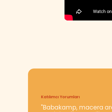
Katılımcı Yorumları
Katılımcı Yorumları
"Babakamp, macera ara
“Bulutların üzerindeki 