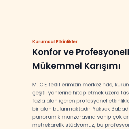
Kurumsal Etkinlikler
Konfor ve Profesyonell
Mükemmel Karışımı
M.I.C.E tekliflerimizin merkezinde, kuru
çeşitli yönlerine hitap etmek üzere ta
fazla alan içeren profesyonel etkinlik
bir alan bulunmaktadır. Yüksek Babada
panoramik manzarasına sahip çok am
metrekarelik stüdyomuz, bu profesyo