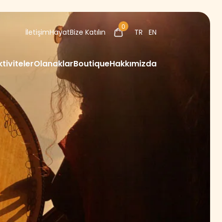
0
İletişim
Hayat
Bize Katılın
TR
EN
ktiviteler
Olanaklar
Boutique
Hakkımizda