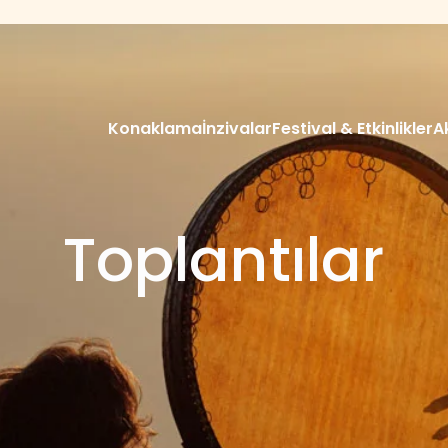
Konaklama
İnzivalar
Festival & Etkinlikler
A
Toplantılar