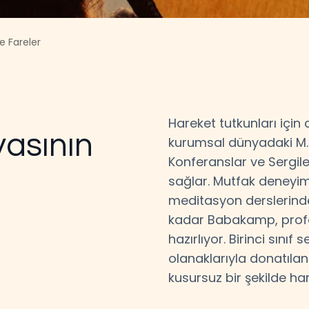
e Fareler
Hareket tutkunları içi
yasının
kurumsal dünyadaki M.I.
Konferanslar ve Sergiler
sağlar. Mutfak deneyim
meditasyon derslerinde
kadar Babakamp, profes
hazırlıyor. Birinci sınıf
olanaklarıyla donatılan 
kusursuz bir şekilde ha