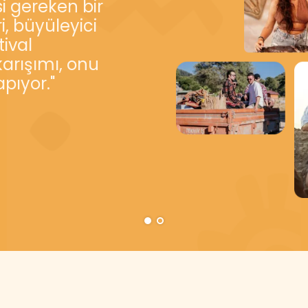
i gereken bir
ü program her
i, büyüleyici
 için, enerji için
ival
in geri
karışımı, onu
apıyor."