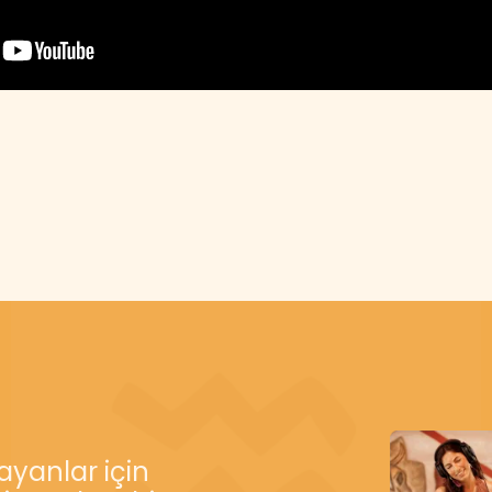
yanlar için
gerçeküstü