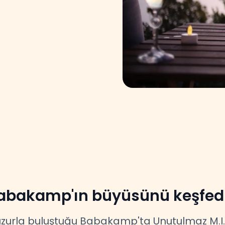
abakamp'ın büyüsünü keşfed
uzurla buluştuğu Babakamp'ta Unutulmaz M.I.C.