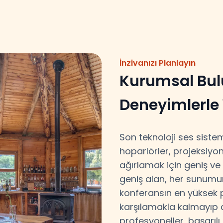
İnzivanızı Planlayın
Kurumsal Bulu
Deneyimlerle
Son teknoloji ses sisteml
hoparlörler, projeksiyo
ağırlamak için geniş ve
geniş alan, her sunumu
konferansın en yüksek p
karşılamakla kalmayıp 
profesyoneller, başarılı 