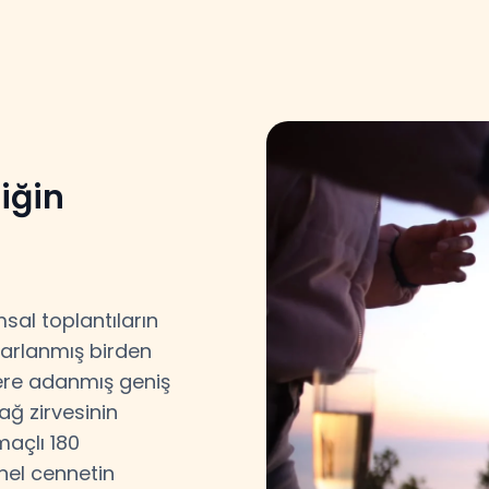
iğin
msal toplantıların
sarlanmış birden
lere adanmış geniş
ğ zirvesinin
açlı 180
nel cennetin