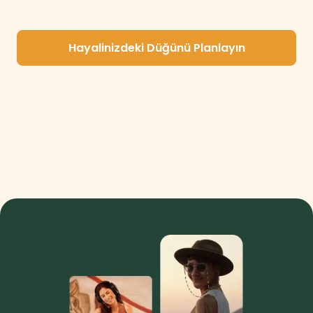
Hayalinizdeki Düğünü Planlayın