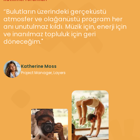
"Babakamp, macera arayanlar için
“Bulutların üzerindeki gerçeküstü
mutlaka ziyaret edilmesi gereken bir
atmosfer ve olağanüstü program her
yer. Açık hava aktiviteleri, büyüleyici
anı unutulmaz kıldı. Müzik için, enerji için
manzaralar ve canlı festival
ve inanılmaz topluluk için geri
atmosferinin benzersiz karışımı, onu
döneceğim."
ideal bir kaçış noktası yapıyor."
Katherine Moss
Katherine Moss
Project Manager, Layers
Adventure Explorer