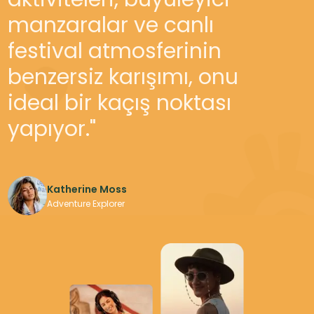
anı unutulmaz kıldı. Müzik
manzaralar ve canlı
için, enerji için ve inanılmaz
festival atmosferinin
topluluk için geri
benzersiz karışımı, onu
döneceğim."
ideal bir kaçış noktası
yapıyor."
Katherine Moss
Project Manager, Layers
Katherine Moss
Adventure Explorer