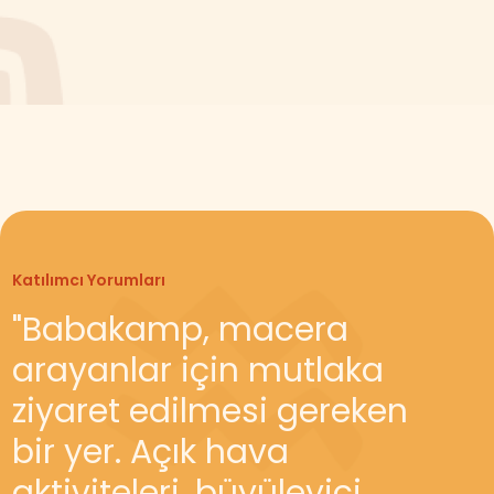
Katılımcı Yorumları
"Babakamp, macera
Katılımcı Yorumları
arayanlar için mutlaka
“Bulutların üzerindeki
ziyaret edilmesi gereken
gerçeküstü atmosfer ve
bir yer. Açık hava
olağanüstü program her
aktiviteleri, büyüleyici